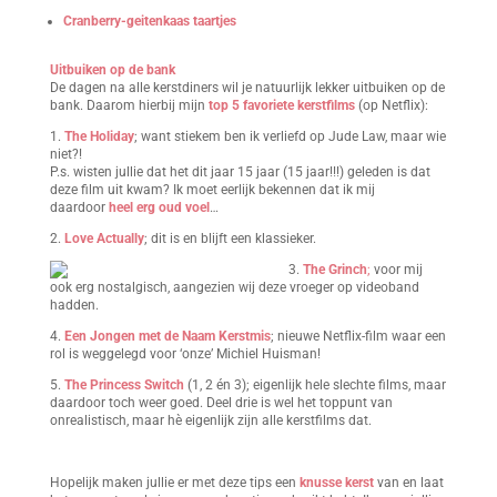
Cranberry-geitenkaas taartjes
Uitbuiken op de bank
De dagen na alle kerstdiners wil je natuurlijk lekker uitbuiken op de
bank. Daarom hierbij mijn
top 5 favoriete kerstfilms
(op Netflix):
1.
The Holiday
; want stiekem ben ik verliefd op Jude Law, maar wie
niet?!
P.s. wisten jullie dat het dit jaar 15 jaar (15 jaar!!!) geleden is dat
deze film uit kwam? Ik moet eerlijk bekennen dat ik mij
daardoor
heel erg oud voel
…
2.
Love Actually
; dit is en blijft een klassieker.
3.
The Grinch
;
voor mij
ook erg nostalgisch, aangezien wij deze vroeger op videoband
hadden.
4.
Een Jongen met de Naam Kerstmis
; nieuwe Netflix-film waar een
rol is weggelegd voor ‘onze’ Michiel Huisman!
5.
The Princess Switch
(1, 2 én 3); eigenlijk hele slechte films, maar
daardoor toch weer goed. Deel drie is wel het toppunt van
onrealistisch, maar hè eigenlijk zijn alle kerstfilms dat.
Hopelijk maken jullie er met deze tips een
knusse kerst
van en laat