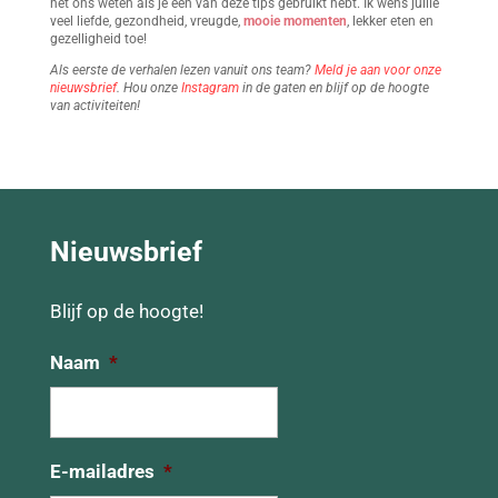
het ons weten als je een van deze tips gebruikt hebt. Ik wens jullie
veel liefde, gezondheid, vreugde,
mooie momenten
, lekker eten en
gezelligheid toe!
Als eerste de verhalen lezen vanuit ons team?
Meld je aan voor onze
nieuwsbrief
. Hou onze
Instagram
in de gaten en blijf op de hoogte
van activiteiten!
Nieuwsbrief
Blijf op de hoogte!
Naam
*
E-mailadres
*