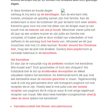
knusse kersttips met je. Zo worden het ondanks alles toch gezellige
dagen.
In deze donkere en koude dagen
verheug ik mij extra op
de kerstdagen
. Aan de ene kant niks
hoeven, uitslapen en gezellig samen zijn met familie. Aan de
andere kant is door de lockdown dit jaar de kerst toch weer
anders
.
Kerstmis gaat voor mij over het delen van de dingen waar je van
houdt met de
mensen van wie je houdt
. Misschien vieren jullie het
dit jaar op een andere manier en zijn jullie als familie niet
compleet, of maken jullie er door middel van videobellen of met
zelftests in de aanslag
toch het beste
van. Alhoewel we dit jaar
misschien niet met z’n allen kunnen
‘Rockin’ around the Christmas
tree’
, mag dat de pret niet drukken. Dankzij
deze playlist
kom je
namelijk helemaal in de
kerstsferen
.
Het Kerstdiner
En dan zijn er natuurlijk nog
de perikelen
rondom het kerstdiner.
Wie maakt wat? Toch gourmetten of toch iets chiquers? Als
hobbykok ben ik dol op
kookboeken doorspitten
en lekker
uitpakken tijdens het kerstdiner. De Allerhande komt elk jaar met
een kersteditie waar de
mooiste gerechten
in staan. Tegenwoordig
raak ik ook erg geïnspireerd door alle Instagram-pagina’s vol met
recepten die er zijn. Hierbij deel ik met jullie ook
een tweetal
recepten
van pagina’s die ik volg en waar ik met enige regelmaat
recepten van maak. Met deze twee heerlijke voorgerechten
steel jij
zeker de show
tijdens het kerstdiner!
Garnalencocktail met limoen-avocadomousse