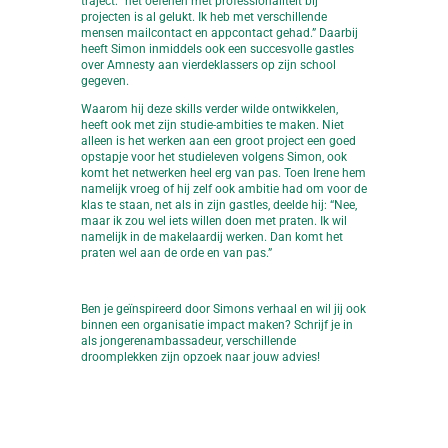
traject: “het oefenen met professionaliteit bij
projecten is al gelukt. Ik heb met verschillende
mensen mailcontact en appcontact gehad.” Daarbij
heeft Simon inmiddels ook een succesvolle gastles
over Amnesty aan vierdeklassers op zijn school
gegeven.
Waarom hij deze skills verder wilde ontwikkelen,
heeft ook met zijn studie-ambities te maken. Niet
alleen is het werken aan een groot project een goed
opstapje voor het studieleven volgens Simon, ook
komt het netwerken heel erg van pas. Toen Irene hem
namelijk vroeg of hij zelf ook ambitie had om voor de
klas te staan, net als in zijn gastles, deelde hij: “Nee,
maar ik zou wel iets willen doen met praten. Ik wil
namelijk in de makelaardij werken. Dan komt het
praten wel aan de orde en van pas.”
Ben je geïnspireerd door Simons verhaal en wil jij ook
binnen een organisatie impact maken? Schrijf je in
als jongerenambassadeur, verschillende
droomplekken zijn opzoek naar jouw advies!