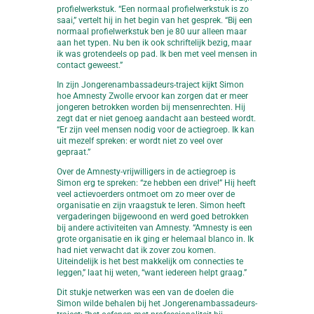
profielwerkstuk. “Een normaal profielwerkstuk is zo
saai,” vertelt hij in het begin van het gesprek. “Bij een
normaal profielwerkstuk ben je 80 uur alleen maar
aan het typen. Nu ben ik ook schriftelijk bezig, maar
ik was grotendeels op pad. Ik ben met veel mensen in
contact geweest.”
In zijn Jongerenambassadeurs-traject kijkt Simon
hoe Amnesty Zwolle ervoor kan zorgen dat er meer
jongeren betrokken worden bij mensenrechten. Hij
zegt dat er niet genoeg aandacht aan besteed wordt.
“Er zijn veel mensen nodig voor de actiegroep. Ik kan
uit mezelf spreken: er wordt niet zo veel over
gepraat.”
Over de Amnesty-vrijwilligers in de actiegroep is
Simon erg te spreken: “ze hebben een drive!” Hij heeft
veel actievoerders ontmoet om zo meer over de
organisatie en zijn vraagstuk te leren. Simon heeft
vergaderingen bijgewoond en werd goed betrokken
bij andere activiteiten van Amnesty. “Amnesty is een
grote organisatie en ik ging er helemaal blanco in. Ik
had niet verwacht dat ik zover zou komen.
Uiteindelijk is het best makkelijk om connecties te
leggen,” laat hij weten, “want iedereen helpt graag.”
Dit stukje netwerken was een van de doelen die
Simon wilde behalen bij het Jongerenambassadeurs-