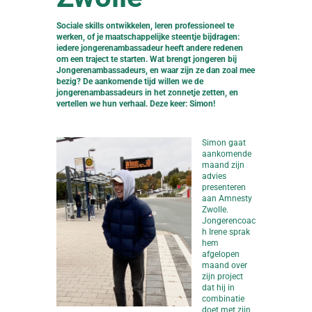
Sociale skills ontwikkelen, leren professioneel te
werken, of je maatschappelijke steentje bijdragen:
iedere jongerenambassadeur heeft andere redenen
om een traject te starten. Wat brengt jongeren bij
Jongerenambassadeurs, en waar zijn ze dan zoal mee
bezig? De aankomende tijd willen we de
jongerenambassadeurs in het zonnetje zetten, en
vertellen we hun verhaal. Deze keer: Simon!
Simon gaat
aankomende
maand zijn
advies
presenteren
aan Amnesty
Zwolle.
Jongerencoac
h Irene sprak
hem
afgelopen
maand over
zijn project
dat hij in
combinatie
doet met zijn