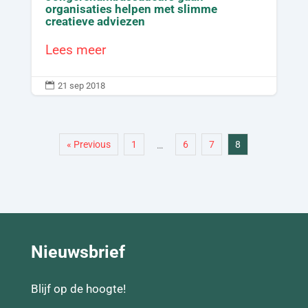
organisaties helpen met slimme
creatieve adviezen
Lees meer

21 sep 2018
« Previous
1
6
7
8
…
Nieuwsbrief
Blijf op de hoogte!